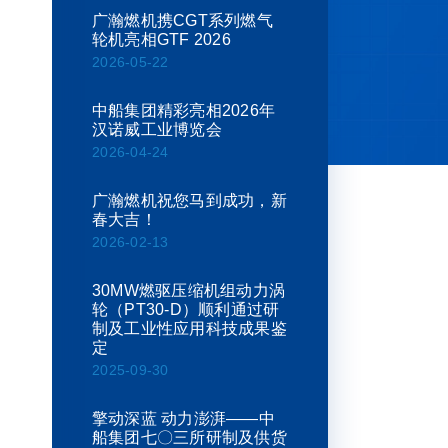
广瀚燃机携CGT系列燃气
轮机亮相GTF 2026
2026-05-22
中船集团精彩亮相2026年
汉诺威工业博览会
2026-04-24
广瀚燃机祝您马到成功，新
春大吉！
2026-02-13
30MW燃驱压缩机组动力涡
轮（PT30-D）顺利通过研
制及工业性应用科技成果鉴
定
2025-09-30
擎动深蓝 动力澎湃——中
船集团七〇三所研制及供货