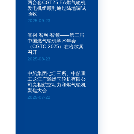
两台套CGT25-EA燃气轮机
发电机组顺利通过陆地调试
验收
2025-09-23
智创·智融·智领——第三届
中国燃气轮机学术年会
（CGTC-2025）在哈尔滨
召开
2025-08-23
中船集团七〇三所、中船重
工龙江广瀚燃气轮机有限公
司亮相航空动力和燃气轮机
聚焦大会
2025-07-22