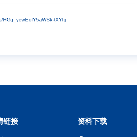
om/s/HGg_yewEofY5aWSk-tXYfg
情链接
资料下载