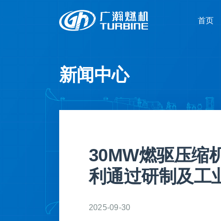
跳
首页
首页
过
内
容
新闻中心
30MW燃驱压缩机
利通过研制及工
2025-09-30