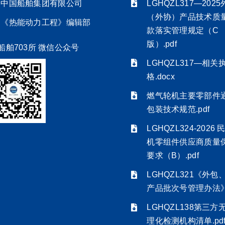
中国船舶集团有限公司
LGHQZL317—202
（外协）产品技术质
《热能动力工程》编辑部
款落实管理规定（C
版）.pdf
船舶703所 微信公众号
LGHQZL317—相关
格.docx
燃气轮机主要零部件
包装技术规范.pdf
LGHQZL324-2026
机零组件供应商质量
要求（B）.pdf
LGHQZL321《外包
产品批次号管理办法》.
LGHQZL138第三方
理化检测机构清单.pd