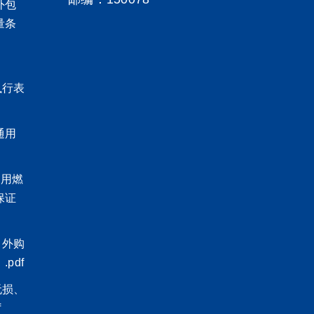
5外包
量条
执行表
通用
 民用燃
保证
、外购
pdf
无损、
f