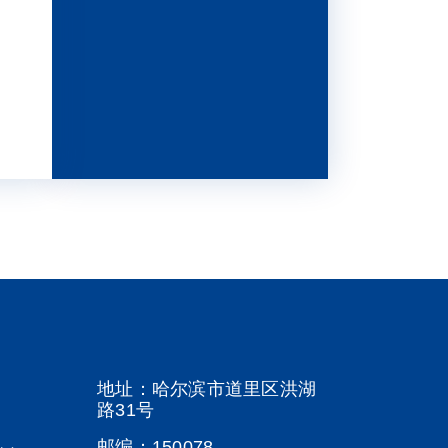
地址：哈尔滨市道里区洪湖
路31号
邮编：150078