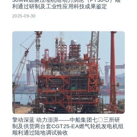
利通过研制及工业性应用科技成果鉴定
2025-09-30
擎动深蓝 动力澎湃——中船集团七〇三所研
制及供货两台套CGT25-EA燃气轮机发电机组
顺利通过陆地调试验收