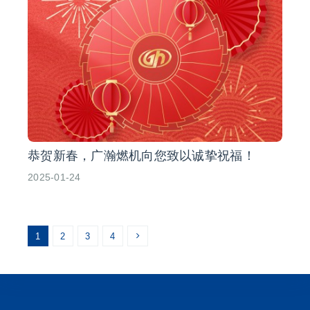
恭贺新春，广瀚燃机向您致以诚挚祝福！
2025-01-24
1
2
3
4