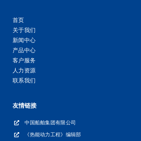
首页
关于我们
新闻中心
产品中心
客户服务
人力资源
联系我们
友情链接
中国船舶集团有限公司
《热能动力工程》编辑部