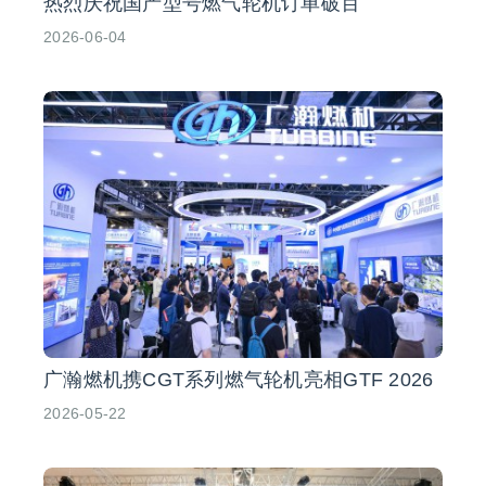
热烈庆祝国产型号燃气轮机订单破百
联系我们
2026-06-04
EN
广瀚燃机携CGT系列燃气轮机亮相GTF 2026
2026-05-22