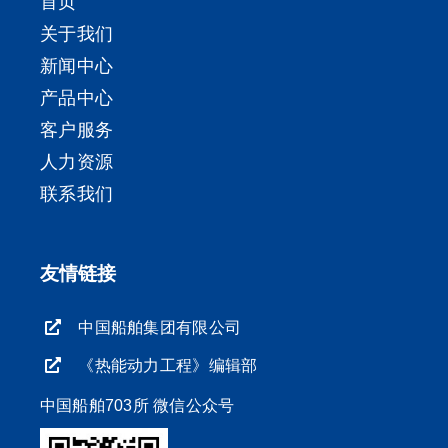
首页
关于我们
新闻中心
产品中心
客户服务
人力资源
联系我们
友情链接
中国船舶集团有限公司
《热能动力工程》编辑部
中国船舶703所 微信公众号