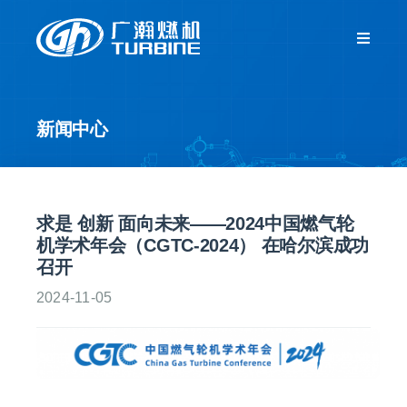
跳
过
Toggle
Navigat
内
首页
容
新闻中心
关于我们
新闻中心
求是 创新 面向未来——2024中国燃气轮
机学术年会（CGTC-2024） 在哈尔滨成功
产品中心
召开
2024-11-05
客户服务
人力资源