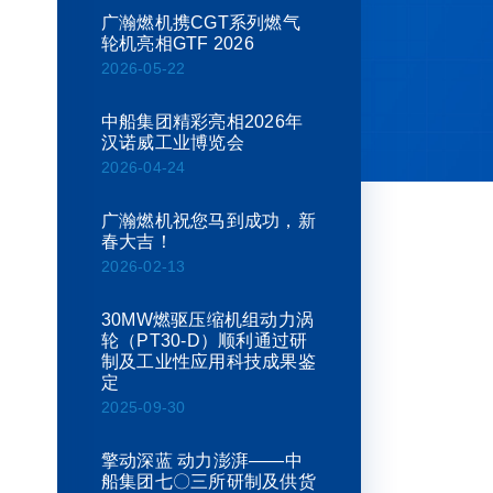
广瀚燃机携CGT系列燃气
轮机亮相GTF 2026
2026-05-22
中船集团精彩亮相2026年
汉诺威工业博览会
2026-04-24
广瀚燃机祝您马到成功，新
春大吉！
2026-02-13
30MW燃驱压缩机组动力涡
轮（PT30-D）顺利通过研
制及工业性应用科技成果鉴
定
2025-09-30
擎动深蓝 动力澎湃——中
船集团七〇三所研制及供货