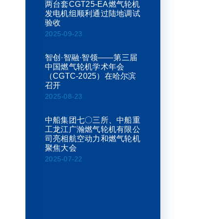
两台套CGT25-EA燃气轮机
发电机组顺利通过陆地调试
验收
2025-09-23
智创·智融·智领——第三届
中国燃气轮机学术年会
（CGTC-2025）在哈尔滨
召开
2025-08-23
中船集团七〇三所、中船重
工龙江广瀚燃气轮机有限公
司亮相航空动力和燃气轮机
聚焦大会
2025-07-22