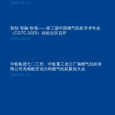
2025-09-23
智创·智融·智领——第三届中国燃气轮机学术年会
（CGTC-2025）在哈尔滨召开
2025-08-23
中船集团七〇三所、中船重工龙江广瀚燃气轮机有
限公司亮相航空动力和燃气轮机聚焦大会
2025-07-22