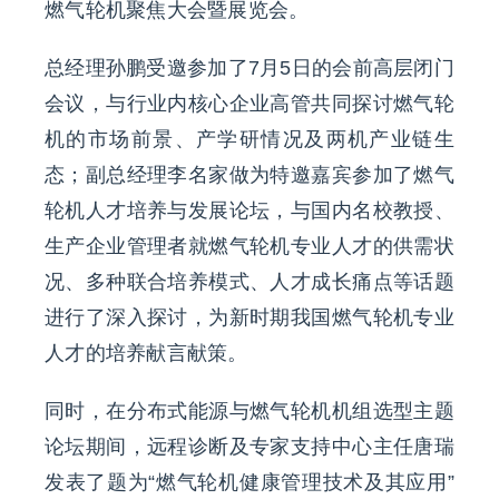
燃气轮机聚焦大会暨展览会。
联系我们
总经理孙鹏受邀参加了7月5日的会前高层闭门
EN
会议，与行业内核心企业高管共同探讨燃气轮
机的市场前景、产学研情况及两机产业链生
态；副总经理李名家做为特邀嘉宾参加了燃气
轮机人才培养与发展论坛，与国内名校教授、
生产企业管理者就燃气轮机专业人才的供需状
况、多种联合培养模式、人才成长痛点等话题
进行了深入探讨，为新时期我国燃气轮机专业
人才的培养献言献策。
同时，在分布式能源与燃气轮机机组选型主题
论坛期间，远程诊断及专家支持中心主任唐瑞
发表了题为“燃气轮机健康管理技术及其应用”