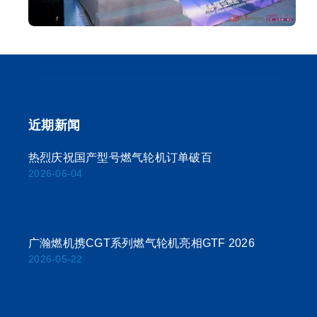
近期新闻
热烈庆祝国产型号燃气轮机订单破百
2026-06-04
广瀚燃机携CGT系列燃气轮机亮相GTF 2026
2026-05-22