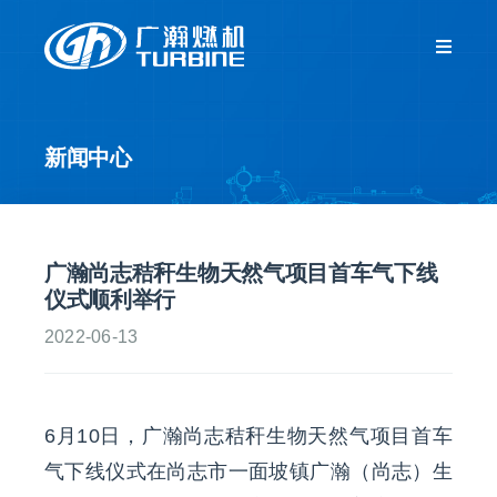
跳
过
Toggle
Navigat
内
首页
容
新闻中心
关于我们
新闻中心
广瀚尚志秸秆生物天然气项目首车气下线
仪式顺利举行
产品中心
2022-06-13
客户服务
6月10日，广瀚尚志秸秆生物天然气项目首车
人力资源
气下线仪式在尚志市一面坡镇广瀚（尚志）生