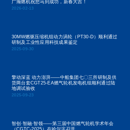
广瀚燃机祝您马到成功，新春大吉！
2026-02-13
30MW燃驱压缩机组动力涡轮（PT30-D）顺利通过
研制及工业性应用科技成果鉴定
2025-09-30
擎动深蓝 动力澎湃——中船集团七〇三所研制及供
货两台套CGT25-EA燃气轮机发电机组顺利通过陆
地调试验收
2025-09-23
智创·智融·智领——第三届中国燃气轮机学术年会
（CGTC-2025）在哈尔滨召开