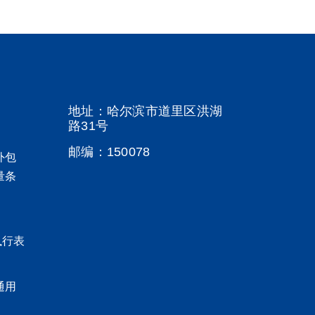
地址：哈尔滨市道里区洪湖
路31号
邮编：150078
5外包
量条
执行表
通用