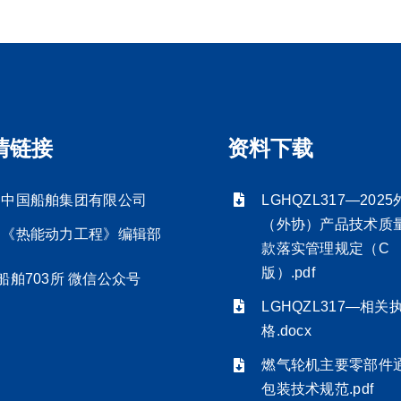
情链接
资料下载
中国船舶集团有限公司
LGHQZL317—202
（外协）产品技术质
《热能动力工程》编辑部
款落实管理规定（C
版）.pdf
船舶703所 微信公众号
LGHQZL317—相关
格.docx
燃气轮机主要零部件
包装技术规范.pdf