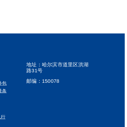
地址：哈尔滨市道里区洪湖
路31号
邮编：150078
5外包
量条
执行