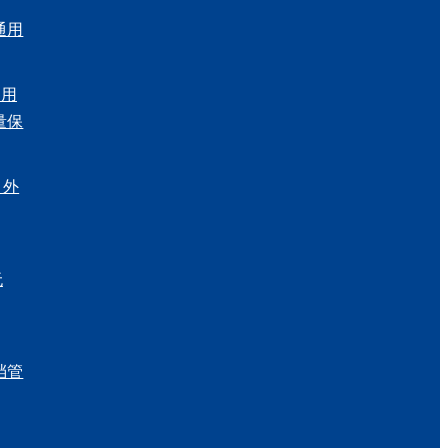
通用
民用
量保
、外
无
档管