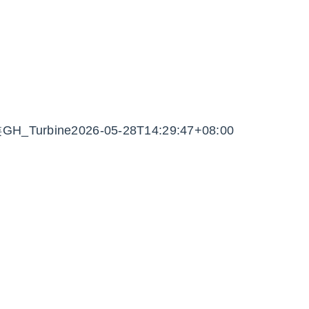
类
GH_Turbine
2026-05-28T14:29:47+08:00