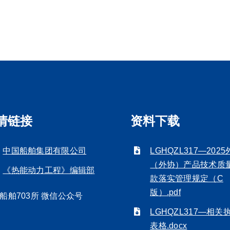
情链接
资料下载
中国船舶集团有限公司
LGHQZL317—202
（外协）产品技术质
《热能动力工程》编辑部
款落实管理规定（C
版）.pdf
船舶703所 微信公众号
LGHQZL317—相关
表格.docx