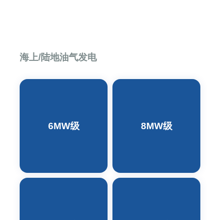
海上/陆地油气发电
6MW级
8MW级