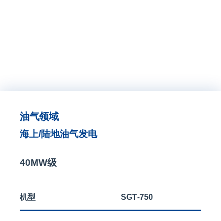
跳
过
内
容
Toggle
Navigat
产品中心
油气领域
海上/陆地油气发电
40MW级
机型
SGT-750