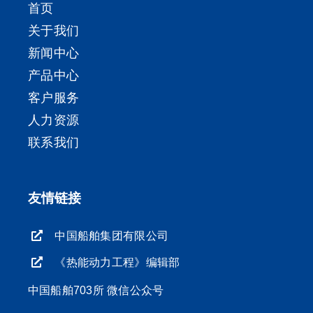
首页
关于我们
新闻中心
产品中心
客户服务
人力资源
联系我们
友情链接
中国船舶集团有限公司
《热能动力工程》编辑部
中国船舶703所 微信公众号