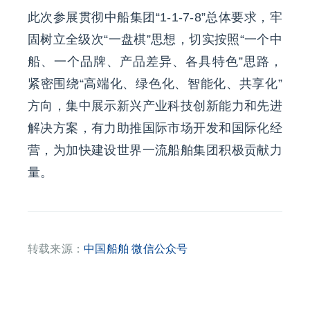
此次参展贯彻中船集团“1-1-7-8”总体要求，牢
固树立全级次“一盘棋”思想，切实按照“一个中
船、一个品牌、产品差异、各具特色”思路，
紧密围绕“高端化、绿色化、智能化、共享化”
方向，集中展示新兴产业科技创新能力和先进
解决方案，有力助推国际市场开发和国际化经
营，为加快建设世界一流船舶集团积极贡献力
量。
转载来源：
中国船舶 微信公众号