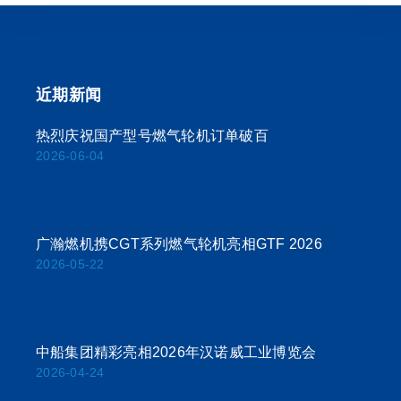
近期新闻
热烈庆祝国产型号燃气轮机订单破百
2026-06-04
广瀚燃机携CGT系列燃气轮机亮相GTF 2026
2026-05-22
中船集团精彩亮相2026年汉诺威工业博览会
2026-04-24